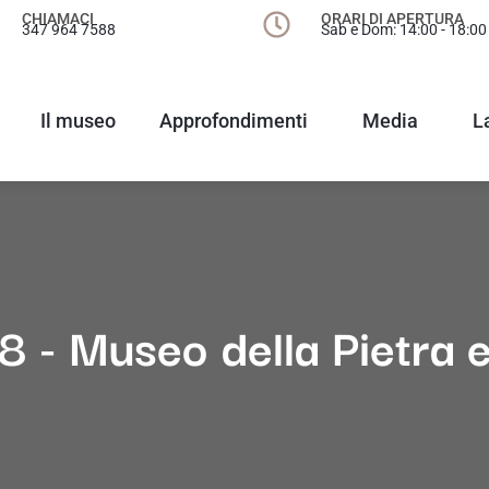
CHIAMACI
ORARI DI APERTURA
347 964 7588
Sab e Dom: 14:00 - 18:00
Il museo
Approfondimenti
Media
L
 - Museo della Pietra e 