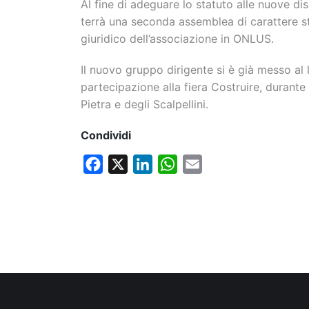
Al fine di adeguare lo statuto alle nuove disp
terrà una seconda assemblea di carattere s
giuridico dell’associazione in ONLUS.
Il nuovo gruppo dirigente si è già messo al
partecipazione alla fiera Costruire, durante
Pietra e degli Scalpellini.
Condividi
Facebook
X
LinkedIn
WhatsApp
Email