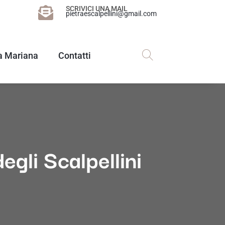
SCRIVICI UNA MAIL
pietraescalpellini@gmail.com
a Mariana
Contatti
egli Scalpellini