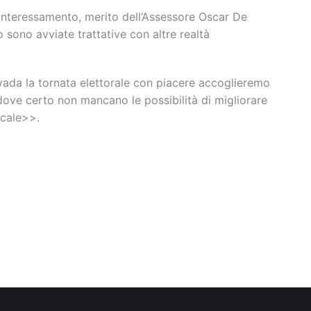
vo interessamento, merito dell’Assessore Oscar De
sono avviate trattative con altre realtà
ada la tornata elettorale con piacere accoglieremo
ove certo non mancano le possibilità di migliorare
ocale>>.