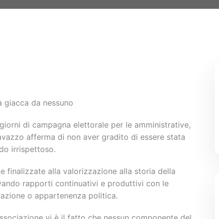
la giacca da nessuno
giorni di campagna elettorale per le amministrative,
llavazzo afferma di non aver gradito di essere stata
do irrispettoso.
 finalizzate alla valorizzazione alla storia della
tivando rapporti continuativi e produttivi con le
razione o appartenenza politica.
l’associazione vi è il fatto che nessun componente del