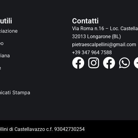
utili
Contatti
Via Roma n.16 – Loc. Castell
ciazione
32013 Longarone (BL)
eo
pietraescalpellini@gmail.com
+39 347 964 7588
iana
e
icati Stampa
llini di Castellavazzo c.f. 93042730254