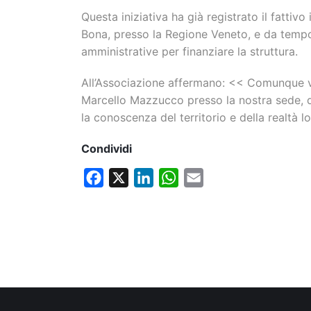
Questa iniziativa ha già registrato il fatti
Bona, presso la Regione Veneto, e da tempo 
amministrative per finanziare la struttura.
All’Associazione affermano: << Comunque v
Marcello Mazzucco presso la nostra sede, d
la conoscenza del territorio e della realtà l
Condividi
Facebook
X
LinkedIn
WhatsApp
Email