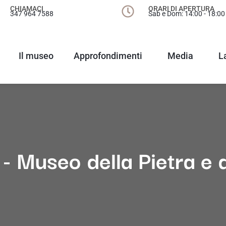
CHIAMACI
ORARI DI APERTURA
347 964 7588
Sab e Dom: 14:00 - 18:00
Il museo
Approfondimenti
Media
L
- Museo della Pietra e d