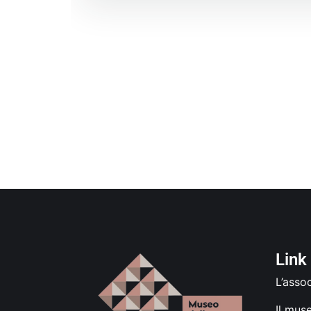
Link 
L’asso
Il mus