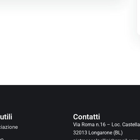
utili
Contatti
Via Roma n.16 – Loc. Castell
ciazione
32013 Longarone (BL)
eo