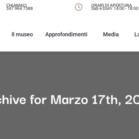
CHIAMACI
ORARI DI APERTURA
347 964 7588
Sab e Dom: 14:00 - 18:00
Il museo
Approfondimenti
Media
L
hive for Marzo 17th, 