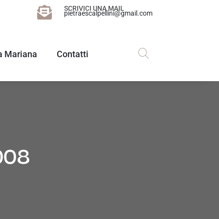
SCRIVICI UNA MAIL
pietraescalpellini@gmail.com
a Mariana
Contatti
2008